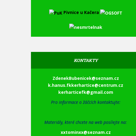
Pivnice u Kačera
KONTAKTY
ZdenekBubenicek@seznam.cz
k.hanus.fkkerhartice@centrum.cz
kerharti
cefk@gma
il.com
Pro informace o žáčcích kontaktujte:
Materiály, které chcete na web posílejte na:
xxtominxx@seznam.cz