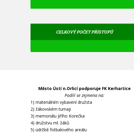
CELKOVÝ POČET PŘÍSTUPŮ
Město Ústí n.Orlicí podporuje FK Kerhartice
Podílí se zejmena na:
1) materiálním vybavení družsta
2) žákovském turnaji
3) memoriálu Jiřího Korečka
4) družstvu ml. žáků
5) údržbě fotbalového areálu