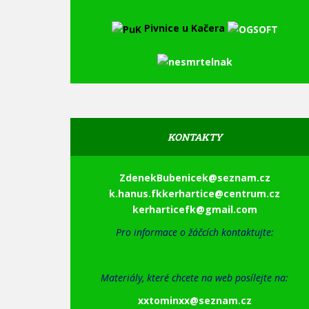
Pivnice u Kačera
KONTAKTY
ZdenekBubenicek@seznam.cz
k.hanus.fkkerhartice@centrum.cz
kerharti
cefk@gma
il.com
Pro informace o žáčcích kontaktujte:
Materiály, které chcete na web posílejte na:
xxtominxx@seznam.cz