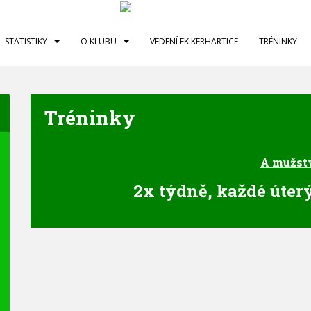
STATISTIKY
O KLUBU
VEDENÍ FK KERHARTICE
TRÉNINKY
Tréninky
A mužst
2x týdně, každé úterý