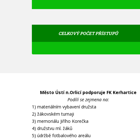
CELKOVÝ POČET PŘÍSTUPŮ
Město Ústí n.Orlicí podporuje FK Kerhartice
Podílí se zejmena na:
1) materiálním vybavení družsta
2) žákovském turnaji
3) memoriálu Jiřího Korečka
4) družstvu ml. žáků
5) údržbě fotbalového areálu